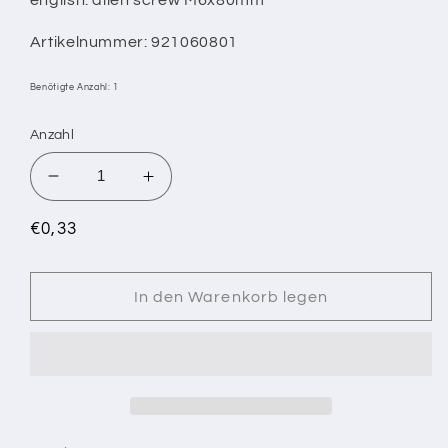
Artikelnummer: 921060801
Benötigte Anzahl: 1
Anzahl
Verringere
Erhöhe
die
die
Menge
Menge
Normaler
€0,33
für
für
Preis
X/
X/
ISK
ISK
In den Warenkorb legen
SCHRAUBE
SCHRAUBE
M6X80MM
M6X80MM