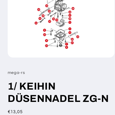
Medien
1
in
Modal
mega-rs
öffnen
1/ KEIHIN
DÜSENNADEL ZG-N
Normaler
€13,05