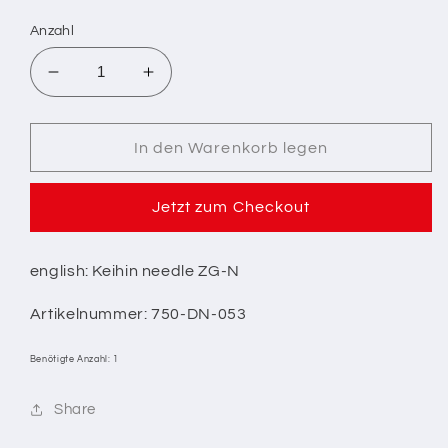
Preis
Anzahl
Verringere
Erhöhe
die
die
Menge
Menge
für
für
In den Warenkorb legen
1/
1/
KEIHIN
KEIHIN
Jetzt zum Checkout
DÜSENNADEL
DÜSENNADEL
ZG-
ZG-
N
N
english: Keihin needle ZG-N
Artikelnummer: 750-DN-053
Benötigte Anzahl: 1
Share