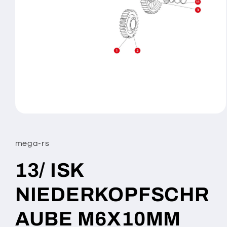
Medien
1
in
Modal
mega-rs
öffnen
13/ ISK
NIEDERKOPFSCHR
AUBE M6X10MM