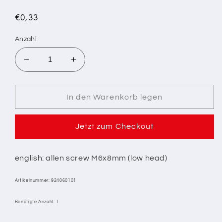
Normaler
€0,33
Preis
Anzahl
Verringere
Erhöhe
die
die
Menge
Menge
für
für
In den Warenkorb legen
13/
13/
ISK
ISK
Jetzt zum Checkout
NIEDERKOPFSCHRAUBE
NIEDERKOPFSCHRAUBE
M6X10MM
M6X10MM
english: allen screw M6x8mm (low head)
Artikelnummer: 924060101
Benötigte Anzahl: 1