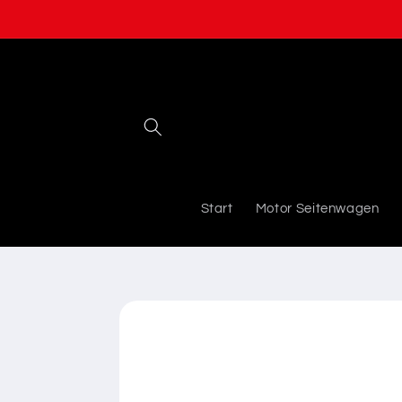
Direkt
zum
Inhalt
Start
Motor Seitenwagen
Zu
Produktinformationen
springen