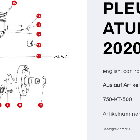
PLE
ATU
202
english: con ro
Auslauf Artik
750-KT-500
Artikelnummer
Benötigte Anzahl: 1