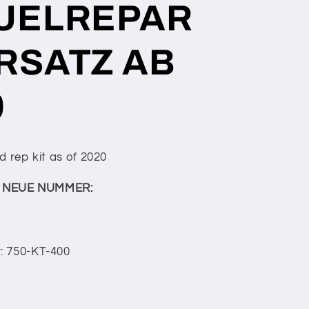
UELREPAR
RSATZ AB
0
d rep kit as of 2020
el NEUE NUMMER:
: 750-KT-400